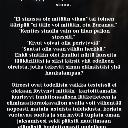
sinua.
"Ei sinussa ole mitään vikaa" tai toinen
ääripää "ei tälle voi mitään, ota Buranaa."
"Kenties sinulla vain on liian paljon
stressiä."
"Kivut voivat olla periytyviä"
"Saatat olla vaan vähän herkkä."
- Ehkä sinäkin olet kuullut näitä lauseita
lääkäriltäsi ja siksi kärsit yhä edelleen
oireista, jotka tekevät sinun elämästäsi yhä
hankalampaa?
Oireesi ovat todellisia vaikka testeissä ei
olekaan löytynyt mitään - kartoittamalla
juurisyyt funktionaalisen lääketieteen ja
eliminaatioruokavalion avulla voit vähentää
nopeasti matala-asteista tulehdusta, korjata
vuotavaa suolta ja sen myötä tuplata oman
jaksamisesi sekä päästä nauttimaan
elämästä huolettomasti uudelleen.