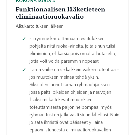
KOKONAISUUS 2
Funktionaalisen lääketieteen
eliminaatioruokavalio
Alkukartoituksen jälkeen:
siirrymme kartoittamaan testituloksen
pohjalta niitä ruoka-aineita, joita sinun tulisi
eliminoida, eli karsia pois omalta lautaselta,
jotta voit voida paremmin nopeasti
Tämä vaihe on se kaikkein vaikein toteuttaa -
jos muutoksen meinaa tehdä yksin.
Siksi olen luonut tämän ryhmäohjauksen,
jossa paitsi oikeiden ohjeiden ja neuvojen
lisäksi mitkä tekevät muutoksen
toteuttamisesta paljon helpompaa, myös
ryhmän tuki on jatkuvasti sinun lähelläsi. Näin
jo sata ihmistä ovat päässeet yli aina
epäonnistuneesta eliminaatioruokavalion