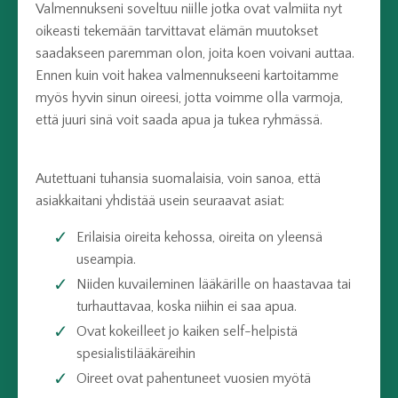
Valmennukseni soveltuu niille jotka ovat valmiita nyt
oikeasti tekemään tarvittavat elämän muutokset
saadakseen paremman olon, joita koen voivani auttaa.
Ennen kuin voit hakea valmennukseeni kartoitamme
myös hyvin sinun oireesi, jotta voimme olla varmoja,
että juuri sinä voit saada apua ja
tukea ryhmässä.
Autettuani tuhansia suomalaisia, voin sanoa, että
asiakkaitani yhdistää usein seuraavat asiat:
Erilaisia oireita kehossa, oireita on yleensä
useampia.
Niiden kuvaileminen lääkärille on haastavaa tai
turhauttavaa, koska niihin ei saa apua.
Ovat kokeilleet jo kaiken self-helpistä
spesialistilääkäreihin
Oireet ovat pahentuneet vuosien myötä