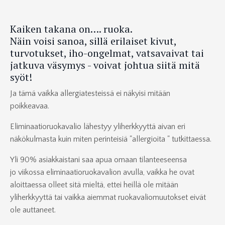
Kaiken takana on…. ruoka.
Näin voisi sanoa, sillä erilaiset kivut,
turvotukset, iho-ongelmat, vatsavaivat tai
jatkuva väsymys - voivat johtua siitä mitä
syöt!
Ja tämä vaikka allergiatesteissä ei näkyisi mitään
poikkeavaa.
Eliminaatioruokavalio lähestyy yliherkkyyttä aivan eri
näkökulmasta kuin miten perinteisiä "allergioita " tutkittaessa.
Yli 90% asiakkaistani saa apua omaan tilanteeseensa
jo viikossa eliminaatioruokavalion avulla, vaikka he ovat
aloittaessa olleet sitä mieltä, ettei heillä ole mitään
yliherkkyyttä tai vaikka aiemmat ruokavaliomuutokset eivät
ole auttaneet.