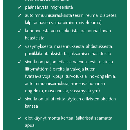
päänsärystä, migreenistä
autoimmuunisairauksista (esim. reuma, diabetes,
kilpirauhasen vajaatoiminta, nivelreuma)
kohonneesta verensokerista, painonhallinnan
haasteista
väsymyksestä, masennuksesta, ahdistuksesta,
paniikkikohtauksista tai jaksamisen haasteista
sinulla on paljon erilaisia näennäisesti toisiinsa
liittymättömiä oireita ja vaivoja kuten
(vatsavaivoja, kipuja, turvotuksia, iho-ongelmia,
autoimmuunisairauksia, aineenvaihdunnan
ongelmia, masennusta, väsymystä ym)
sinulla on tullut mitta täyteen erilaisten oireiden
kanssa
olet käynyt monta kertaa lääkärissä saamatta
apua