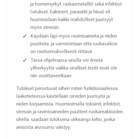
ja homemyrkyt, raskasmetallit) sekä infektiot
(virukset, bakteerit, parasiitit ja hiiva) eli
huomioidaan kaikki mahdolliset juurisyyt
myös stressin.
Käydään läpi myös ravintoaineita ja niiden
puutteita, ja varmistetaan että ruokavaliosi
on ravitsemuksellisesti riittävä
Tässä ohjelmassa sinulla voi ilmetä
yliherkyyttä vaikka viralliset testit eivät ole
niin osoittaneetkaan
Tulokset perustuvat siihen miten funkitionaaliessa
lääketieteessä käsitellään oireiden juurisyitä ja
niiden korjaamista. Huomioimalla toksiinit, infektiot,
stressin ja ravintoaineiden puutteet ruokareaktioiden
ohella, saadaan tuloksena virkeämpi keho, jonka
ansiosta aivosumu väistyy.