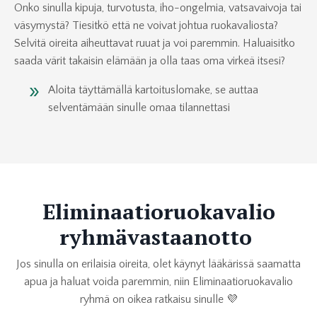
Onko sinulla kipuja, turvotusta, iho-ongelmia, vatsavaivoja tai
väsymystä? T
iesitkö että ne voivat johtua ruokavaliosta?
Selvitä oireita aiheuttavat ruuat ja voi paremmin. Haluaisitko
saada värit takaisin elämään ja olla taas oma virkeä itsesi?
Aloita täyttämällä kartoituslomake, se auttaa
selventämään sinulle omaa tilannettasi
Eliminaatioruokavalio
ryhmävastaanotto
Jos sinulla on erilaisia oireita, olet käynyt lääkärissä saamatta
apua ja haluat voida paremmin, niin Eliminaatioruokavalio
ryhmä on oikea ratkaisu sinulle
💜