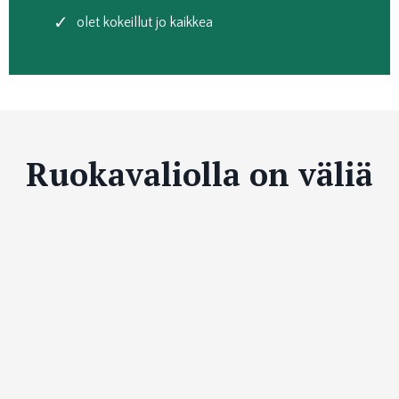
olet kokeillut jo kaikkea
Ruokavaliolla on väliä