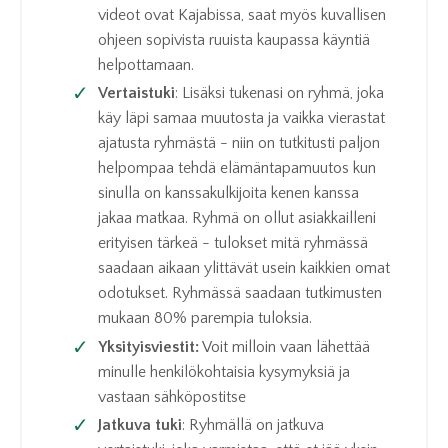
videot ovat Kajabissa, saat myös kuvallisen
ohjeen sopivista ruuista kaupassa käyntiä
helpottamaan.
Vertaistuki
: Lisäksi tukenasi on ryhmä, joka
käy läpi samaa muutosta ja vaikka vierastat
ajatusta ryhmästä - niin on tutkitusti paljon
helpompaa tehdä elämäntapamuutos kun
sinulla on kanssakulkijoita kenen kanssa
jakaa matkaa. Ryhmä on ollut asiakkailleni
erityisen tärkeä - tulokset mitä ryhmässä
saadaan aikaan ylittävät usein kaikkien omat
odotukset. Ryhmässä saadaan tutkimusten
mukaan 80% parempia tuloksia.
Yksityisviestit:
Voit milloin vaan lähettää
minulle henkilökohtaisia kysymyksiä ja
vastaan sähköpostitse
Jatkuva tuki
: Ryhmällä on jatkuva