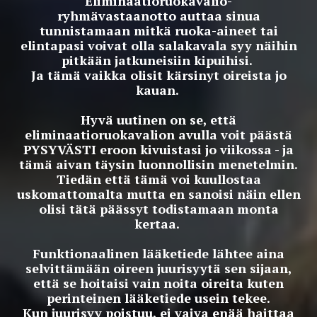
Eliminaatioruokavalio-
ryhmävastaanotto auttaa sinua
tunnistamaan mitkä ruoka-aineet tai
elintapasi voivat olla salakavala syy näihin
pitkään jatkuneisiin kipuihisi.
Ja tämä vaikka olisit kärsinyt oireista jo
kauan.
Hyvä uutinen on se, että
eliminaatioruokavalion avulla voit päästä
PYSYVÄSTI eroon kivuistasi jo viikossa - ja
tämä aivan täysin luonnollisin menetelmin.
Tiedän että tämä voi kuullostaa
uskomattomalta mutta en sanoisi näin ellen
olisi tätä päässyt todistamaan monta
kertaa.
Funktionaalinen lääketiede lähtee aina
selvittämään oireen juurisyytä sen sijaan,
että se hoitaisi vain noita oireita kuten
perinteinen lääketiede usein tekee.
Kun juurisyy poistuu, ei vaiva enää haittaa