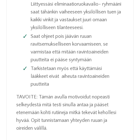
Liittyessäsi eliminaatioruokavalio- ryhmääni
saat tähänkin vaiheeseen yksilöllisen tuen ja
kaikki vinkit ja vastaukset juuri omaan
yksilölliseen tilanteeseesi.
Saat ohjeet pois jäävän ruuan
ravitsemukselliseen korvaamiseen, se
varmistaa että mitään ravintoaineiden
puutteita ei pääse syntymään
Tarkistetaan myös että käyttämäsi
lääkkeet eivät aiheuta ravintoaineiden
puutteita
TAVOITE:
Tämän avulla motivoidut nopeasti
selkeydestä mitä testi sinulla antaa ja pääset
etenemään kohti rutiineja mitkä tekevät kehollesi
hyvää.
Opit tunnistamaan yhteyden ruuan ja
oireiden välillä.