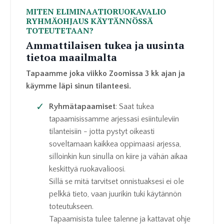
MITEN ELIMINAATIORUOKAVALIO
RYHMÄOHJAUS KÄYTÄNNÖSSÄ
TOTEUTETAAN?
Ammattilaisen tukea ja uusinta
tietoa maailmalta
Tapaamme joka viikko Zoomissa 3 kk ajan ja
käymme läpi sinun tilanteesi.
Ryhmätapaamiset
:
Saat tukea
tapaamisissamme arjessasi esiintuleviin
tilanteisiin - jotta pystyt oikeasti
soveltamaan kaikkea oppimaasi arjessa,
silloinkin kun sinulla on kiire ja vähän aikaa
keskittyä ruokavalioosi.
Sillä se mitä tarvitset onnistuaksesi ei ole
pelkkä tieto, vaan juurikin tuki käytännön
toteutukseen.
Tapaamisista tulee talenne
ja kattavat ohje